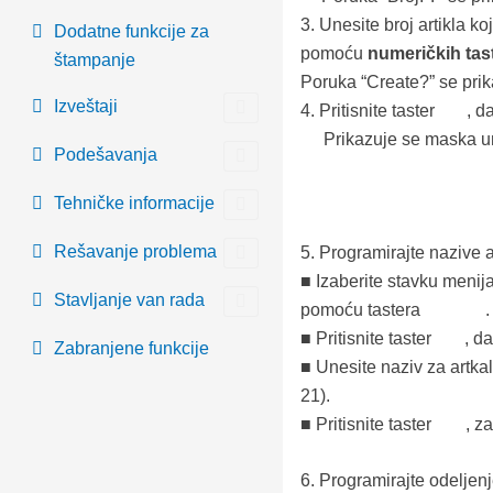
3.
Unesite broj artikla ko
Dodatne funkcije za
pomoću
numeričkih tas
štampanje
Poruka
“Create?”
se prik
Izveštaji
4.
Pritisnite taster
, d
Prikazuje se maska un
Podešavanja
Tehničke informacije
Rešavanje problema
5.
Programirajte nazive ar
■ Izaberite stavku menija
Stavljanje van rada
pomoću tastera
.
■ Pritisnite taster
,
da
Zabranjene funkcije
■ Unesite naziv za artka
21).
■ Pritisnite taster
, za
6.
Programirajte odeljenj