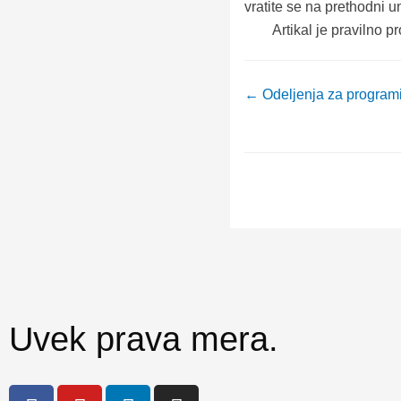
vratite se na prethodni u
Artikal je pravilno p
← Odeljenja za programi
Uvek prava mera.
F
Y
L
I