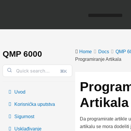
Skip
to
content
Home
Docs
QMP 6
QMP 6000
Programiranje Artikala
⌘K
Doc
navigation
Program
Uvod
Artikala
Korisnićka uputstva
Sigurnost
Da programirate artikle u
artikalu se mora dodeliti 
Usklađivanje