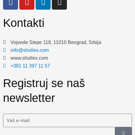
a
o
i
n
c
u
n
s
e
t
k
t
Kontakti
b
u
e
a
o
b
d
g
o
e
i
r
Vojvode Stepe 118, 11010 Beograd, Srbija
k
n
a
info@shollex.com
m
www.shollex.com
+381 11 397 11 57
Registruj se naš
newsletter
Email
Submi