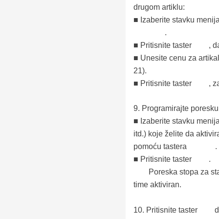
drugom artiklu:
■ Izaberite stavku menija
.
■ Pritisnite taster
, d
■ Unesite cenu za artika
21).
■ Pritisnite taster
, z
9.
Programirajte poresku
■ Izaberite stavku men
itd.) koje želite da aktivir
pomoću tastera
.
■ Pritisnite taster
.
Poreska stopa za s
time aktiviran.
10.
Pritisnite taster
d