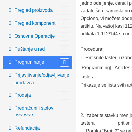
jedno odeljenje, cena i 
Pregled proizvoda
zadate šifru samostalno il
Opciono, vi možete dode
Pregled komponenti
artiklu. Na vašoj kasi 112
artikala 1-112/144 su un
Osnovne Operacije
Procedura:
Puštanje u rad
1.
Pritisnite taster
i izab
Programiranje
[Programming]
[Article
Prijavljivanje/odjavljivanje
tastera
prodavca
Prikazuje se lista svih art
Prodaja
Predračuni i stolovi
2.
Izaberite stavku meni
???????
tastera
i pritisn
Refundacija
Poruka “
Broj: ?
” se pr