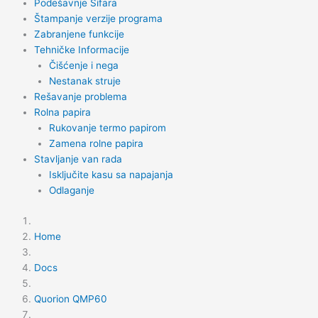
Podešavnje Šifara
Štampanje verzije programa
Zabranjene funkcije
Tehničke Informacije
Čišćenje i nega
Nestanak struje
Rešavanje problema
Rolna papira
Rukovanje termo papirom
Zamena rolne papira
Stavljanje van rada
Isključite kasu sa napajanja
Odlaganje
Home
Docs
Quorion QMP60