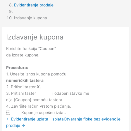
Evidentiranje prodaje
Izdavanje kupona
Izdavanje kupona
K
oristite funkciju
“Coupon”
da izdate kupone.
Procedura:
1.
Unesite iznos kupona pomoću
numeričkih tastera
2.
Pritisni taster
X.
3.
Pritisni taster
i odaberi stavku me
nija [
Coupon
] pomoću tastera
4.
Završite račun vrstom plaćanja.

Kupon je uspešno izdat.
← Evidentiranje uplata i isplata
Otvaranje fioke bez evidencije
prodaje →