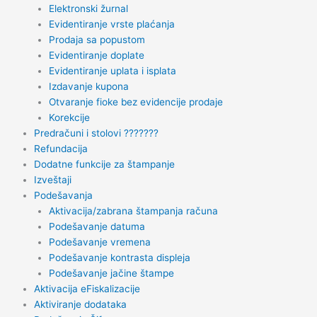
Elektronski žurnal
Evidentiranje vrste plaćanja
Prodaja sa popustom
Evidentiranje doplate
Evidentiranje uplata i isplata
Izdavanje kupona
Otvaranje fioke bez evidencije prodaje
Korekcije
Predračuni i stolovi ???????
Refundacija
Dodatne funkcije za štampanje
Izveštaji
Podešavanja
Aktivacija/zabrana štampanja računa
Podešavanje datuma
Podešavanje vremena
Podešavanje kontrasta displeja
Podešavanje jačine štampe
Aktivacija eFiskalizacije
Aktiviranje dodataka