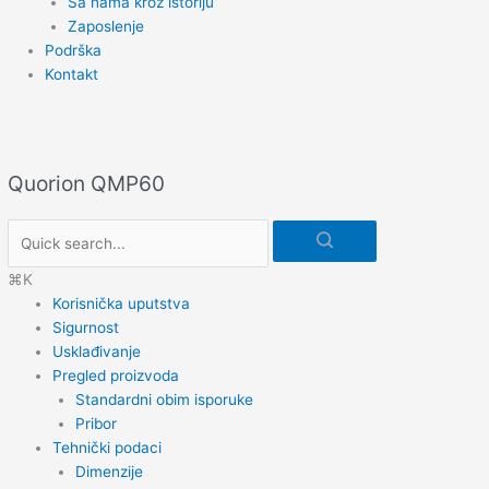
Sa nama kroz istoriju
Zaposlenje
Podrška
Kontakt
Doc
navigation
Quorion QMP60
⌘K
Korisnička uputstva
Sigurnost
Usklađivanje
Pregled proizvoda
Standardni obim isporuke
Pribor
Tehnički podaci
Dimenzije