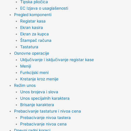
Tipska pliočica
EC Izjava o usaglašenosti
Pregled komponenti
Registar kasa
Ekran kasira
Ekran za kupca
Štampač računa
Tastatura
Osnovne operacije
Uključivanje i isključivanje registar kase
Meniji
Funkcijski meni
Kretanje kroz menije
Režim unos
Unos brojeva i slova
Unos specijalnih karaktera
Brisanje karaktera
Prebacivanje tastature i nivoa cena
Prebacivanje nivoa tastera
Prebacivanje nivoa cena
Dnevni radni koraci