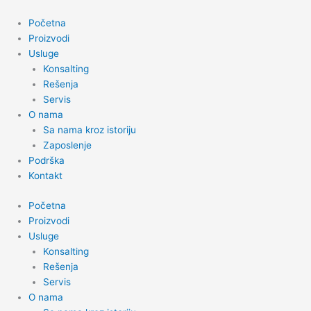
Skip
to
Početna
content
Proizvodi
Usluge
Konsalting
Rešenja
Servis
O nama
Sa nama kroz istoriju
Zaposlenje
Podrška
Kontakt
Početna
Proizvodi
Usluge
Konsalting
Rešenja
Servis
O nama