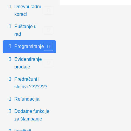
Dnevni radni
koraci
Puštanje u
rad
Programiranje
Evidentiranje
prodaje
Predračuni i
stolovi ???????
Refundacija
Dodatne funkcije
za štampanje