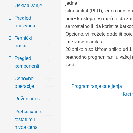
jedna
Usklađivanje
šifra artikal (PLU), jedno odeljen
Pregled
poreska stopa. Vi možete da zad
proizvoda
samostalno ili da koristite barkod
Opciono, vi možete dodeliti poj
Tehnički
ime vašem artiklu.
podaci
20 artikala sa šifrom artikla od 1
prethodno programirani u vašoj r
Pregled
kasi.
komponenti
Osnovne
operacije
← Programiranje odeljenja
Krei
Režim unos
Prebacivanje
tastature i
nivoa cena