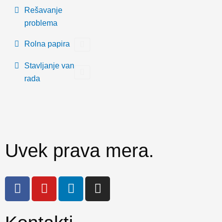
Rešavanje
problema
Rolna papira
Stavljanje van
rada
Uvek prava mera.
F
Y
L
I
a
o
i
n
c
u
n
s
e
t
k
t