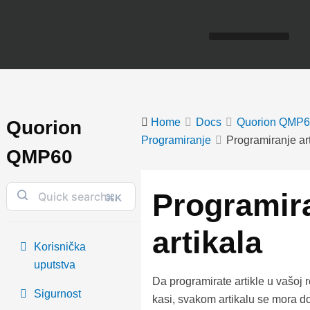
Skip
to
content
Home
Docs
Quorion QMP6
Quorion
Programiranje
Programiranje art
QMP60
Doc
navigation
Programir
⌘K
artikala
Korisnička
uputstva
Da programirate artikle u vašoj r
Sigurnost
kasi, svakom artikalu se mora do