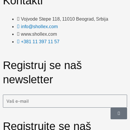
Kontakti
b
u
e
a
o
b
d
g
o
e
i
r
Vojvode Stepe 118, 11010 Beograd, Srbija
k
n
a
info@shollex.com
m
www.shollex.com
+381 11 397 11 57
Registruj se naš
newsletter
Email
Submi
Registrujte se naš