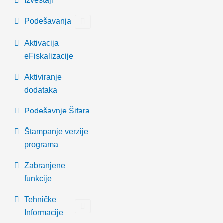
Izveštaji
Podešavanja
Aktivacija
eFiskalizacije
Aktiviranje
dodataka
Podešavnje Šifara
Štampanje verzije
programa
Zabranjene
funkcije
Tehničke
Informacije