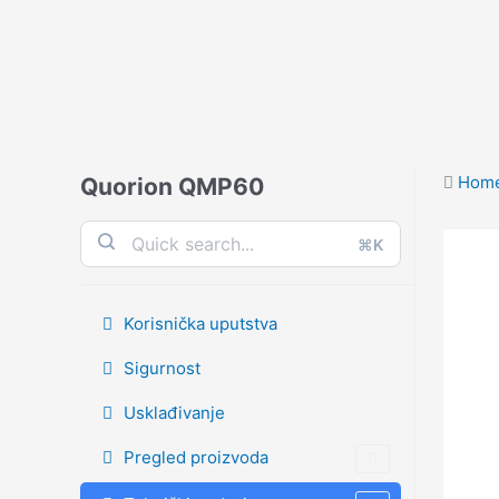
Skip
to
content
Hom
Quorion QMP60
⌘K
Korisnička uputstva
Sigurnost
Usklađivanje
Pregled proizvoda