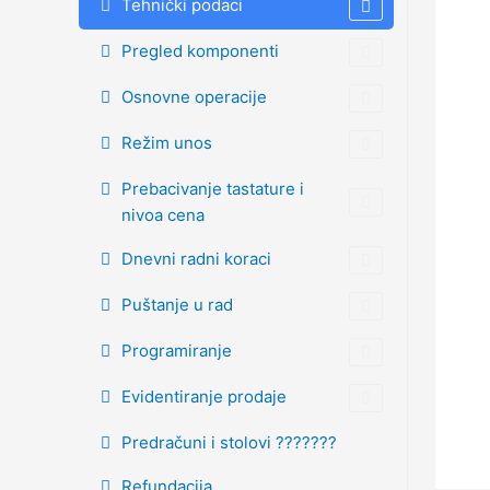
Tehnički podaci
Pregled komponenti
Osnovne operacije
Režim unos
Prebacivanje tastature i
nivoa cena
Dnevni radni koraci
Puštanje u rad
Programiranje
Evidentiranje prodaje
Predračuni i stolovi ???????
Refundacija