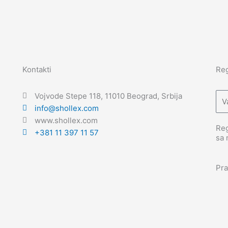
Kontakti
Reg
Ema
Vojvode Stepe 118, 11010 Beograd, Srbija
info@shollex.com
www.shollex.com
Reg
+381 11 397 11 57
sa 
Pra