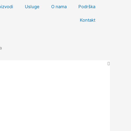
oizvodi
Usluge
O nama
Podrška
Kontakt
a