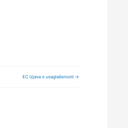
EC Izjava o usaglašenosti →