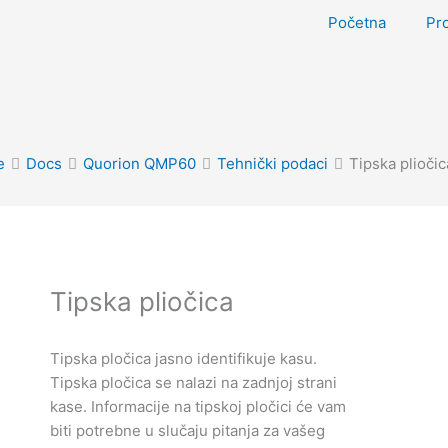
Početna
Pr
e
Docs
Quorion QMP60
Tehnički podaci
Tipska pliočic
Doc
navigation
Tipska pliočica
Tipska pločica jasno identifikuje kasu.
Tipska pločica se nalazi na zadnjoj strani
kase. Informacije na tipskoj pločici će vam
biti potrebne u slučaju pitanja za vašeg