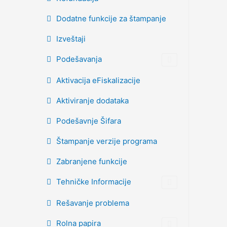
Dodatne funkcije za štampanje
Izveštaji
Podešavanja
Aktivacija eFiskalizacije
Aktiviranje dodataka
Podešavnje Šifara
Štampanje verzije programa
Zabranjene funkcije
Tehničke Informacije
Rešavanje problema
Rolna papira