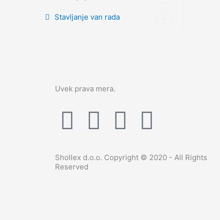
Stavljanje van rada
Uvek prava mera.
F
Y
L
I
a
o
i
n
Shollex d.o.o. Copyright © 2020 - All Rights
c
u
n
s
Reserved
e
t
k
t
b
u
e
a