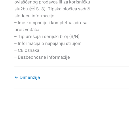
ovlašćenog prodavca ili za korisničku
službu.(

S. 3). Tipska pločica sadrži
sledeće informacije:
–
Ime kompanije i kompletna adresa
proizvođača
–
Tip urešaja i serijski broj (S/N)
–
Informacija o napajanju strujom
–
CE oznaka
–
Bezbednosne informacije
← Dimenzije