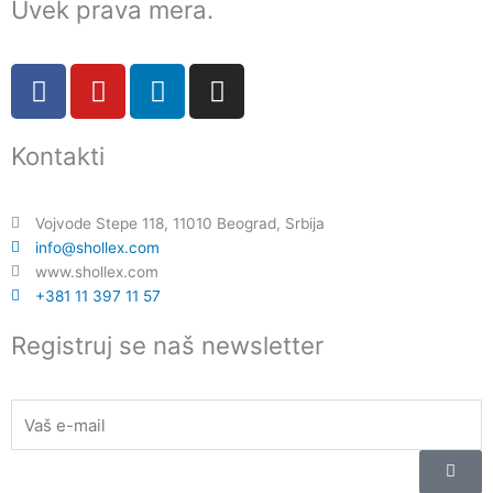
Uvek prava mera.
F
Y
L
I
a
o
i
n
c
u
n
s
Kontakti
e
t
k
t
b
u
e
a
o
b
d
g
Vojvode Stepe 118, 11010 Beograd, Srbija
o
e
i
r
info@shollex.com
k
n
a
www.shollex.com
m
+381 11 397 11 57
Registruj se naš newsletter
Email
Submi