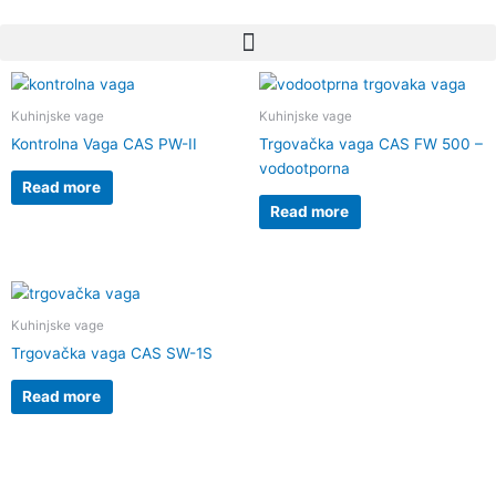
Skip
to
content
Kuhinjske vage
Kuhinjske vage
Kontrolna Vaga CAS PW-II
Trgovačka vaga CAS FW 500 –
vodootporna
Read more
Read more
Kuhinjske vage
Trgovačka vaga CAS SW-1S
Read more