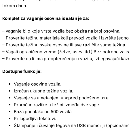
tokom dana.
Komplet za vaganje osovina idealan je za
:
– vaganje bilo koje vrste vozila bez obzira na broj osovina.
– Proverite težinu materijala koji prevozi vozilo i izvršite je
– Proverite težinu svake osovine ili sve različite sume težina.
– Vagati ograničeno vreme (žetve, usevi itd.) Bez potrebe za i
– Proverite da li ima preopterećenja u vozilu, izbegavajući kaz
Dostupne funkcije:
Vaganje osovine vozila.
Izračun ukupne težine vozila.
Vaganje sa umetanjem unapred podešene tare.
Proračun razlike u težini između dve vage.
Baza podataka od 500 vozila.
Prilagodljivi tekstovi.
Štampanje i čuvanje tegova na USB memoriji (opcionalno