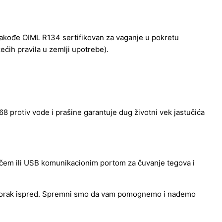
 takođe OIML R134 sertifikovan za vaganje u pokretu
ećih pravila u zemlji upotrebe).
68 protiv vode i prašine garantuje dug životni vek jastučića
ačem ili USB komunikacionim portom za čuvanje tegova i
mo korak ispred. Spremni smo da vam pomognemo i nađemo