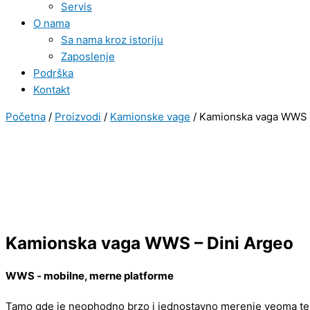
Servis
O nama
Sa nama kroz istoriju
Zaposlenje
Podrška
Kontakt
Početna
/
Proizvodi
/
Kamionske vage
/
Kamionska vaga WWS –
Kamionska vaga WWS – Dini Argeo
WWS ‐ mobilne, merne platforme
Tamo gde je neophodno brzo i jednostavno merenje veoma te