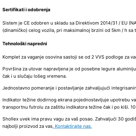
Sertifikati i odobrenja
Sistem je CE odobren u skladu sa Direktivom 2014/31 / EU (NAV
(dinamičko) celog vozila, pri maksimalnoj brzini od 5km / h sa 
Tehnološki napredn
i
Komplet za vaganje osovina sastoji se od 2 VVS podloge za vag
Površina za utovar napravljena je od posebne legure aluminijum
čak i u slučaju lošeg vremena.
Jednostavno pomeranje i postavljanje zahvaljujući integrisan
Indikator težine dodirnog ekrana pojednostavljuje upotrebu 
transportnu futrolu za zaštitu indikatora težine čak i po kiši. 10
Shollex uvek ima pravu vagu za vaš posao. Zahvaljući 30 god
najbolji proizvod za vas
. Kontaktirajte nas.