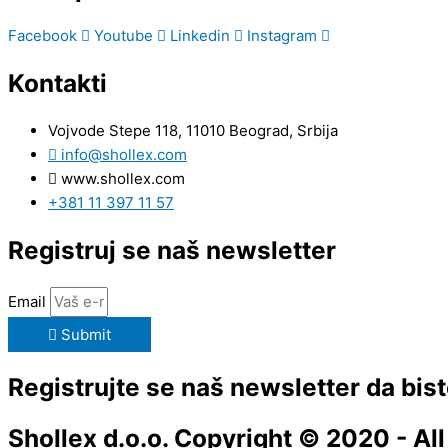
Facebook
Youtube
Linkedin
Instagram
Kontakti
Vojvode Stepe 118, 11010 Beograd, Srbija
info@shollex.com
www.shollex.com
+381 11 397 11 57
Registruj se naš newsletter
Email
Submit
Registrujte se naš newsletter da bist
Shollex d.o.o. Copyright © 2020 - Al