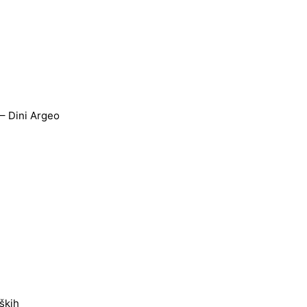
 Dini Argeo
ških