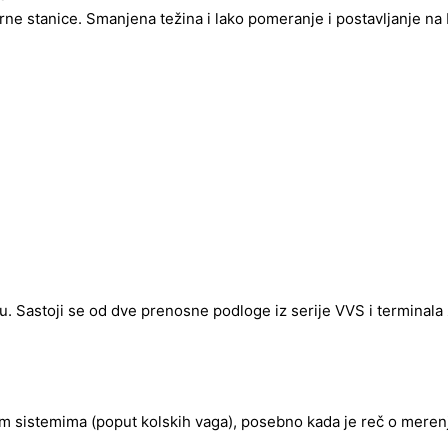
 stanice. Smanjena težina i lako pomeranje i postavljanje na bil
. Sastoji se od dve prenosne podloge iz serije VVS i terminala
m sistemima (poput kolskih vaga), posebno kada je reč o merenju