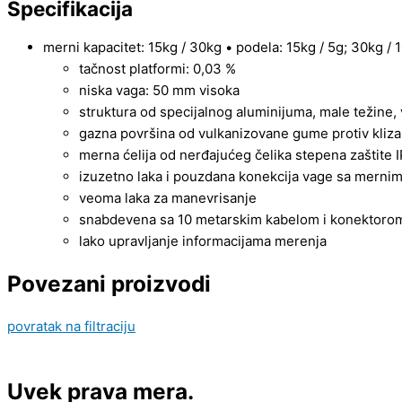
Specifikacija
merni kapacitet: 15kg / 30kg • podela: 15kg / 5g; 30kg / 
tačnost platformi: 0,03 %
niska vaga: 50 mm visoka
struktura od specijalnog aluminijuma, male težine,
gazna površina od vulkanizovane gume protiv klizanj
merna ćelija od nerđajućeg čelika stepena zaštite 
izuzetno laka i pouzdana konekcija vage sa merni
veoma laka za manevrisanje
snabdevena sa 10 metarskim kabelom i konektorom
lako upravljanje informacijama merenja
Povezani proizvodi
povratak na filtraciju
Uvek prava mera.