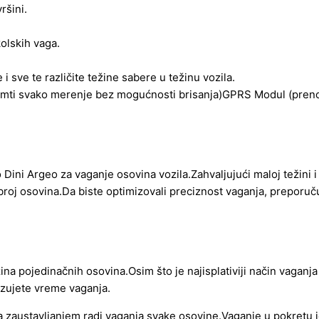
ršini.
olskih vaga.
 sve te različite težine sabere u težinu vozila.
pamti svako merenje bez mogućnosti brisanja)GPRS Modul (pren
 Dini Argeo za vaganje osovina vozila.Zahvaljujući maloj težini 
 broj osovina.Da biste optimizovali preciznost vaganja, preporu
na pojedinačnih osovina.Osim što je najisplativiji način vaganj
zujete vreme vaganja.
a zaustavljanjem radi vaganja svake osovine.Vaganje u pokretu