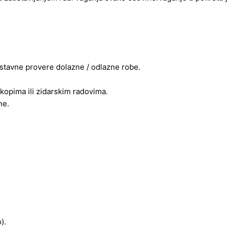
dnostavne provere dolazne / odlazne robe.
skopima ili zidarskim radovima.
ne.
).