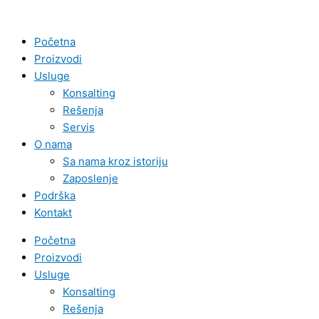
Skip
to
Početna
content
Proizvodi
Usluge
Konsalting
Rešenja
Servis
O nama
Sa nama kroz istoriju
Zaposlenje
Podrška
Kontakt
Početna
Proizvodi
Usluge
Konsalting
Rešenja