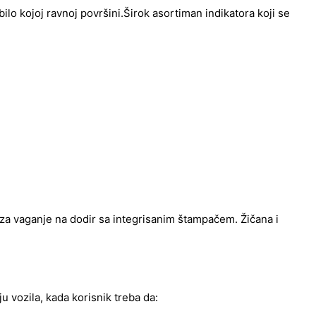
o kojoj ravnoj površini.Širok asortiman indikatora koji se
 za vaganje na dodir sa integrisanim štampačem. Žičana i
 vozila, kada korisnik treba da: