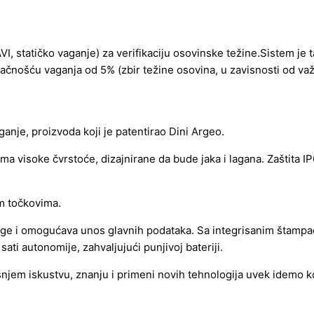
I, statičko vaganje) za verifikaciju osovinske težine.Sistem je
tačnošću vaganja od 5% (zbir težine osovina, u zavisnosti od važ
anje, proizvoda koji je patentirao Dini Argeo.
a visoke čvrstoće, dizajnirane da bude jaka i lagana. Zaštita IP
im točkovima.
vage i omogućava unos glavnih podataka. Sa integrisanim štamp
 sati autonomije, zahvaljujući punjivoj bateriji.
išnjem iskustvu, znanju i primeni novih tehnologija uvek ide