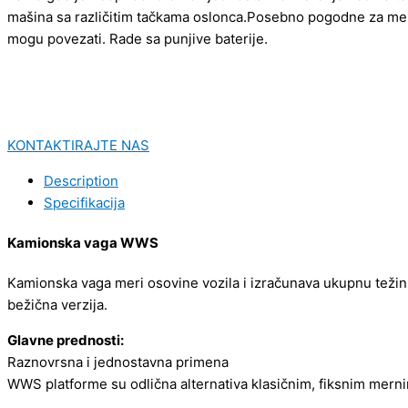
mašina sa različitim tačkama oslonca.Posebno pogodne za merne
mogu povezati. Rade sa punjive baterije.
KONTAKTIRAJTE NAS
Description
Specifikacija
Kamionska vaga WWS
Kamionska vaga meri osovine vozila i izračunava ukupnu težinu
bežična verzija.
Glavne prednosti:
Raznovrsna i jednostavna primena
WWS platforme su odlična alternativa klasičnim, fiksnim merni