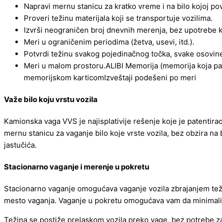
Napravi mernu stanicu za kratko vreme i na bilo kojoj pov
Proveri težinu materijala koji se transportuje vozilima.
Izvrši neograničen broj dnevnih merenja, bez upotrebe k
Meri u ograničenim periodima (žetva, usevi, itd.).
Potvrdi težinu svakog pojedinačnog točka, svake osovine i
Meri u malom prostoru.ALIBI Memorija (memorija koja 
memorijskom karticomIzveštaji podešeni po meri
Važe bilo koju vrstu vozila
Kamionska vaga VVS je najisplativije rešenje koje je patentirao
mernu stanicu za vaganje bilo koje vrste vozila, bez obzira na
jastučića.
Stacionarno vaganje i merenje u pokretu
Stacionarno vaganje omogućava vaganje vozila zbrajanjem teži
mesto vaganja. Vaganje u pokretu omogućava vam da minimali
Težina se postiže prelaskom vozila preko vage, bez potrebe z