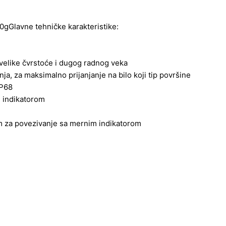
10gGlavne tehničke karakteristike:
 velike čvrstoće i dugog radnog veka
a, za maksimalno prijanjanje na bilo koji tip površine
IP68
m indikatorom
 za povezivanje sa mernim indikatorom