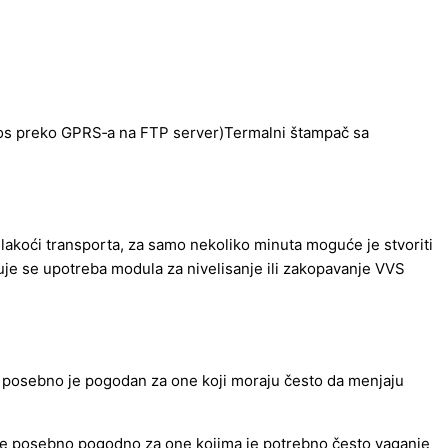
os preko GPRS‐a na FTP server)Termalni štampač sa
i lakoći transporta, za samo nekoliko minuta moguće je stvoriti
čuje se upotreba modula za nivelisanje ili zakopavanje VVS
a posebno je pogodan za one koji moraju često da menjaju
 je posebno pogodno za one kojima je potrebno često vaganje