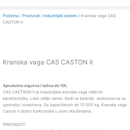
Skip
to
content
Početna
/
Proizvodi
/
Industrijski sistemi
/
Kranska vaga CAS
CASTON II
Kranska vaga CAS CASTON II
Apsolutno sigurna i tačna do 10t.
CAS CASTRON II je industrijska kranska vaga odličnih
karakteristika. Lako vidljiv ekran. Radi na baterije. Jednostavna za
upotrebu i svestrana. Sa kapacitetom do 10.000 kg. Kranska vaga
Caston II dobro funkcioniše u svim okruženjima.
PREDNOSTI