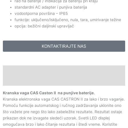
rad na baterije / indikacija za bateriju pri kraju
standardni AC adapter i punjiva baterija
vodootporna površina – IP65
funkcije: uključeno/isključeno, nula, tara, umirivanje težine
opcija: bežični daljinski upravljač
KONTAKTIRAJTE NAS
Description
Specifikacija
Kranska vaga
CAS Caston II na punjive baterije.
Kranska elektronska vaga CAS CASTRON II za lako i brzo vaganje.
Pomoću funkcije automatskog i ručnog zadržavanja uklonite ono
što važete pre nego što lako zabeležite rezultate. Rezultat ostaje
prikazan dok ne izvagate sledeći uzorak. Svetli LED displej
omogućava brzo i lako čitanje rezultata i štedi vreme. Koristite