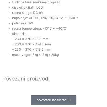
funkcija tare: maksimalni opseg
displej: digitalni LCD
radna snaga: DC 6V
napajanje: AC 110/120/220/240V, 50/60Hz
potrošnja: 1W
radna temperatura: -10℃ ~ +40℃
dimenzije:
– 230 x 370 x 380 mm
– 230 x 370 x 474.5 mm
– 230 x 370 x 518.5 mm
masa vage: 15kg / 17kg / 20kg
Povezani proizvodi
povratak na filtraciju