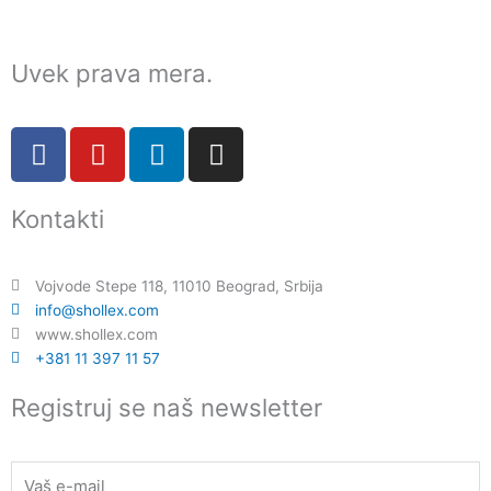
Uvek prava mera.
F
Y
L
I
a
o
i
n
c
u
n
s
Kontakti
e
t
k
t
b
u
e
a
o
b
d
g
Vojvode Stepe 118, 11010 Beograd, Srbija
o
e
i
r
info@shollex.com
k
n
a
www.shollex.com
m
+381 11 397 11 57
Registruj se naš newsletter
Email