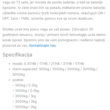
vagu do 72 sata, jer morate da punite baterije, a kad se baterije
isprazne, to ćete znati čim se pokažu indikatorom prazne baterije.
Uštedite vreme pomoću brzih funkcijskih tastera, uključujući ON /
OFF, Zero i TARE. Izmerite gotovo sve sa ovom dizalicom.
Shollex uvek ima pravu vagu za vaš posao. Zahvaljući 30
godišnjem iskustvu, znanju i primeni novih tehnologija uvek idemo
korak ispred. Spremni smo da vam pomognemo i nađemo najbolji
proizvod za vas
. Kontaktirajte nas.
Specifikacija
model: 0.5THB / 1THB / 2THB / 3THB / 5THB
merni kapacitet: 500kg / 1000kg / 2000kg / 3000kg /
5000kg
podela:
– 500kg / 0.2kg
– 1000kg / 0.5kg
– 2000kg / 1kg
– 3000kg / 2kg
– 5000kg / 2kg