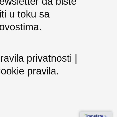
ewsletter da biste
iti u toku sa
ovostima.
ravila privatnosti |
ookie pravila
.
Translate »