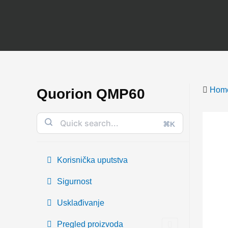
Skip
to
content
Hom
Quorion QMP60
⌘K
Korisnička uputstva
Sigurnost
Usklađivanje
Pregled proizvoda