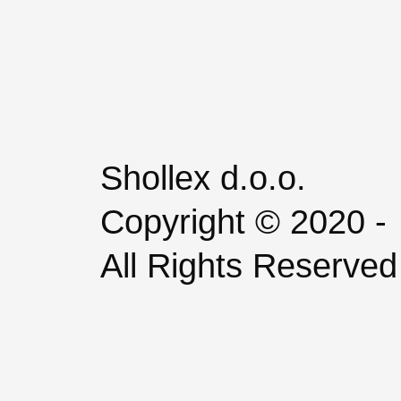
o
e
i
r
k
n
a
m
Shollex d.o.o.
Copyright © 2020 -
All Rights Reserved