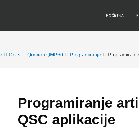
POČETNA
P
e
Docs
Quorion QMP60
Programiranje
Programiranje
Doc
navigation
Programiranje art
QSC aplikacije