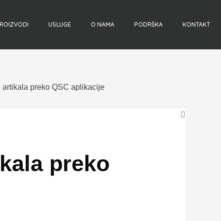
ROIZVODI
USLUGE
O NAMA
PODRŠKA
KONTAKT
 artikala preko QSC aplikacije
ikala preko