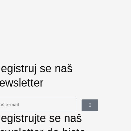
egistruj se naš
ewsletter
Submit
il
egistrujte se naš