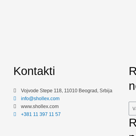
Kontakti
R
n
Vojvode Stepe 118, 11010 Beograd, Srbija
info@shollex.com
Ema
www.shollex.com
+381 11 397 11 57
R