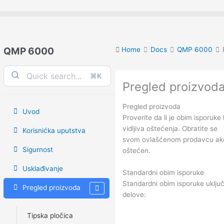
Skip
to
content
QMP 6000
Home
Docs
QMP 6000
Doc
⌘K
Pregled proizvod
navigation
Pregled proizvoda
Uvod
Proverite da li je obim isporuke 
vidljiva oštećenja. Obratite se
Korisnićka uputstva
svom ovlašćenom prodavcu ako 
Sigurnost
oštećen.
Usklađivanje
Standardni obim isporuke
Standardni obim isporuke uklju
Pregled proizvoda
delove:
Tipska pločica