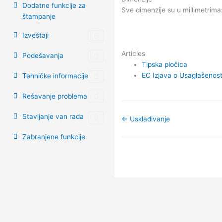
Dodatne funkcije za
Sve dimenzije su u millimetrima
štampanje
Izveštaji
Articles
Podešavanja
Tipska pločica
EC Izjava o Usaglašenost
Tehničke informacije
Rešavanje problema
Stavljanje van rada
← Usklađivanje
Zabranjene funkcije