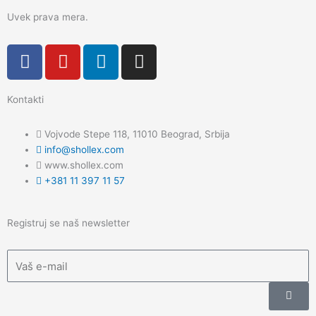
Uvek prava mera.
F
Y
L
I
a
o
i
n
c
u
n
s
Kontakti
e
t
k
t
b
u
e
a
Vojvode Stepe 118, 11010 Beograd, Srbija
o
b
d
g
info@shollex.com
o
e
i
r
www.shollex.com
k
n
a
+381 11 397 11 57
m
Registruj se naš newsletter
Email
Submi