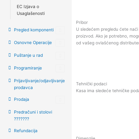
EC Izjava o
Usaglašenosti
Pribor
U sledećem pregledu ćete naći 
Pregled komponenti
proizvod. Ako je potrebno, mogu
Osnovne Operacije
od vašeg ovlašćenog distribute
Puštanje u rad
Programiranje
Prijavljivanje/odjavljivanje
Tehnički podaci
prodavca
Kasa ima sledeće tehničke pod
Prodaja
Predračuni i stolovi
???????
Refundacija
Dimenzije