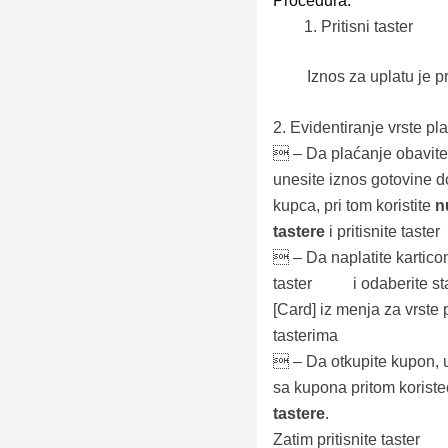
Procedura:
Pritisni taster
Iznos za uplatu je p
2.
Evidentiranje vrste pl
 –
Da plaćanje obavite
unesite iznos gotovine d
kupca, pri tom koristite
n
tastere
i pritisnite taster
 –
Da naplatite karticom
taster
i odaberite s
[
Card
] iz menja za vrste
tasterima
 –
Da otkupite kupon, 
sa kupona pritom koriste
tastere
.
Zatim pritisnite taster