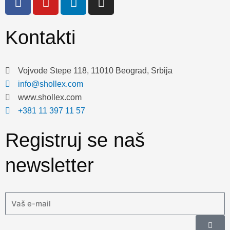
a
o
i
n
c
u
n
s
e
t
k
t
Kontakti
b
u
e
a
o
b
d
g
o
e
i
r
Vojvode Stepe 118, 11010 Beograd, Srbija
k
n
a
info@shollex.com
m
www.shollex.com
+381 11 397 11 57
Registruj se naš
newsletter
Email
Submi