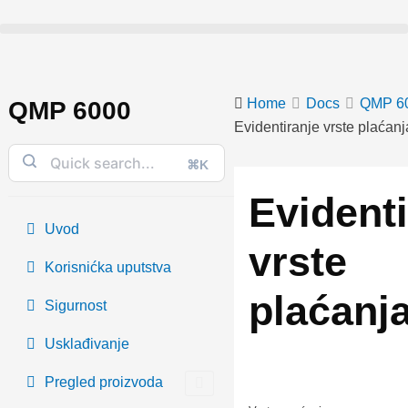
Skip
to
content
Home
Docs
QMP 6
QMP 6000
Evidentiranje vrste plaćanj
⌘K
Doc
navigation
Evidenti
Uvod
vrste
Korisnićka uputstva
plaćanj
Sigurnost
Usklađivanje
Pregled proizvoda