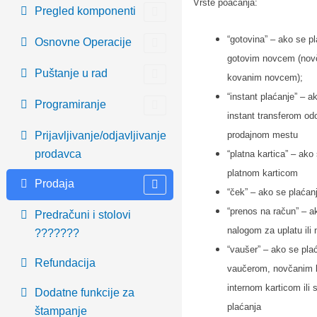
Vrste poaćanja:
Pregled komponenti
“gotovina” – ako se pl
Osnovne Operacije
gotovim novcem (nov
Puštanje u rad
kovanim novcem
);
“instant plaćanje” – a
Programiranje
instant transferom od
Prijavljivanje/odjavljivanje
prodajnom mestu
prodavca
“platna kartica” – ako
platnom karticom
Prodaja
“ček” – ako se plaćan
“prenos na račun” – a
Predračuni i stolovi
nalogom za uplatu ili
???????
“vaušer” – ako se plać
Refundacija
vaučerom, novčanim 
internom karticom ili 
Dodatne funkcije za
plaćanja
štampanje