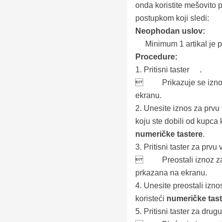
onda koristite mešovito 
postupkom koji sledi:
Neophodan uslov:
Minimum 1 artikal je p
Procedure:
1.
Pritisni taster
.

Prikazuje se izno
ekranu.
2.
Unesite iznos za prvu 
koju ste dobili od kupca 
numeričke tastere
.
3.
Pritisni taster za prvu 

Preostali iznoz z
prkazana na ekranu.
4.
Unesite preostali izno
koristeći
numeričke tast
5.
Pritisni taster za drug