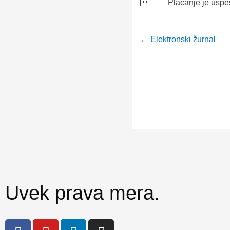

Plaćanje je uspe
← Elektronski žurnal
Uvek prava mera.
F
Y
L
I