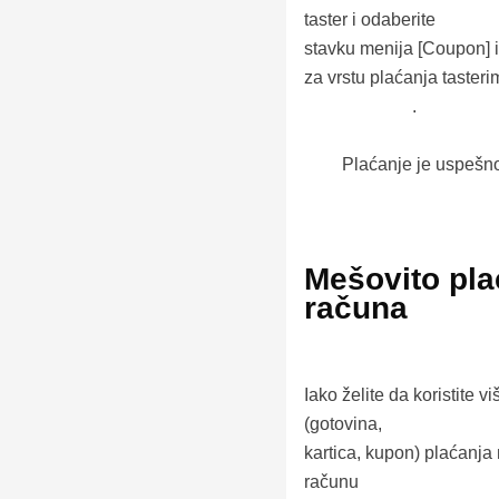
taster i odaberite
stavku menija [
Coupon
]
za vrstu plaćanja tasteri
.
Plaćanje je uspešn
Mešovito pla
računa
Iako želite da koristite vi
(gotovina,
kartica, kupon) plaćanja
računu