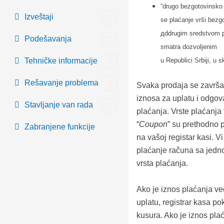
“drugo bezgotovinsko 
Izveštaji
se plaćanje vrši bezg
дddrugim sredstvom p
Podešavanja
smatra dozvoljenim
Tehničke informacije
u Republici Srbiji
, u 
Rešavanje problema
Svaka prodaja se završ
iznosa za uplatu i odgov
Stavljanje van rada
plaćanja. Vrste plaćanja 
“
Coupon
” su prethodno 
Zabranjene funkcije
na vašoj registar kasi. Vi
plaćanje računa sa jedno
vrsta plaćanja.
Ako je iznos plaćanja ve
uplatu, registrar kasa po
kusura. Ako je iznos pla